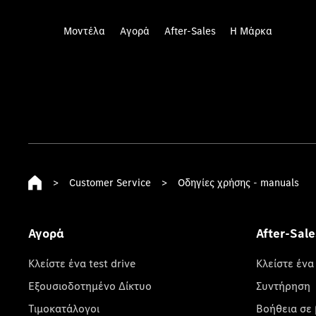
Μοντέλα
Αγορά
After-Sales
Η Μάρκα
>
Customer Service
>
Οδηγίες χρήσης - manuals
Αγορά
After-Sale
Κλείστε ένα test drive
Κλείστε ένα
Εξουσιοδοτημένο Δίκτυο
Συντήρηση
Τιμοκατάλογοι
Βοήθεια σε 