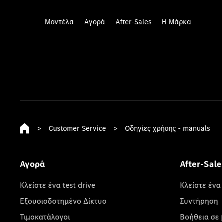
Μοντέλα
Αγορά
After-Sales
Η Μάρκα
>
Customer Service
>
Οδηγίες χρήσης - manuals
Αγορά
After-Sale
Κλείστε ένα test drive
Κλείστε ένα
Εξουσιοδοτημένο Δίκτυο
Συντήρηση
Τιμοκατάλογοι
Βοήθεια σε 