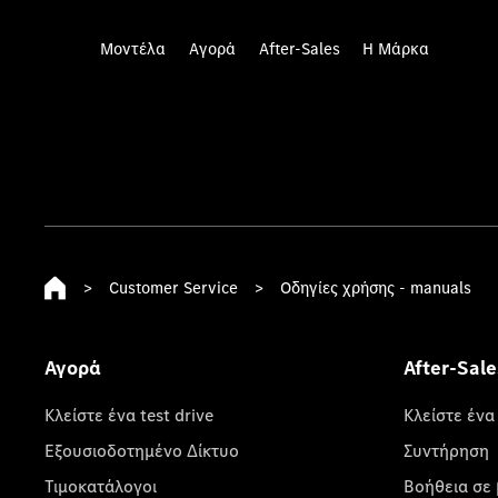
Μοντέλα
Αγορά
After-Sales
Η Μάρκα
>
Customer Service
>
Οδηγίες χρήσης - manuals
Αγορά
After-Sale
Κλείστε ένα test drive
Κλείστε ένα
Εξουσιοδοτημένο Δίκτυο
Συντήρηση
Τιμοκατάλογοι
Βοήθεια σε 