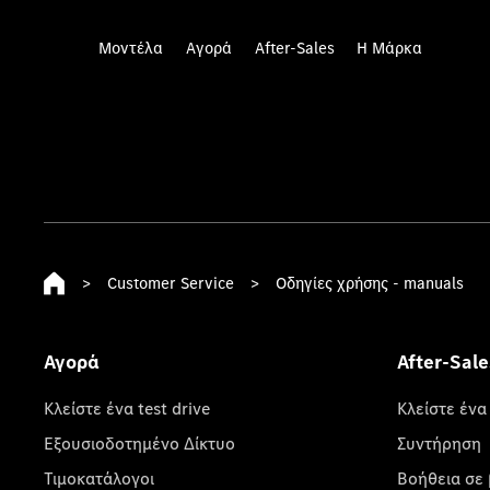
Μοντέλα
Αγορά
After-Sales
Η Μάρκα
>
Customer Service
>
Οδηγίες χρήσης - manuals
Αγορά
After-Sale
Κλείστε ένα test drive
Κλείστε ένα
Εξουσιοδοτημένο Δίκτυο
Συντήρηση
Τιμοκατάλογοι
Βοήθεια σε 