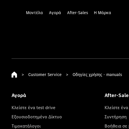
Μοντέλα
Αγορά
After-Sales
Η Μάρκα
>
Customer Service
>
Οδηγίες χρήσης - manuals
Αγορά
After-Sale
Κλείστε ένα test drive
Κλείστε ένα
Εξουσιοδοτημένο Δίκτυο
Συντήρηση
Τιμοκατάλογοι
Βοήθεια σε 