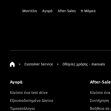
Μοντέλα
Αγορά
After-Sales
Η Μάρκα
>
Customer Service
>
Οδηγίες χρήσης - manuals
Αγορά
After-Sale
Κλείστε ένα test drive
Κλείστε ένα
Εξουσιοδοτημένο Δίκτυο
Συντήρηση
Τιμοκατάλογοι
Βοήθεια σε 