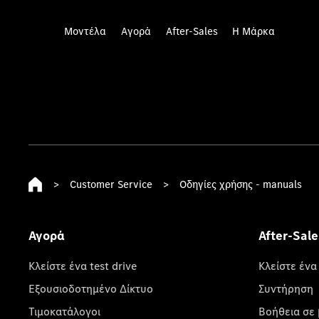
Μοντέλα
Αγορά
After-Sales
Η Μάρκα
>
Customer Service
>
Οδηγίες χρήσης - manuals
Αγορά
After-Sale
Κλείστε ένα test drive
Κλείστε ένα
Εξουσιοδοτημένο Δίκτυο
Συντήρηση
Τιμοκατάλογοι
Βοήθεια σε 