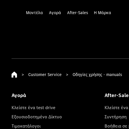
Μοντέλα
Αγορά
After-Sales
Η Μάρκα
>
Customer Service
>
Οδηγίες χρήσης - manuals
Αγορά
After-Sale
Κλείστε ένα test drive
Κλείστε ένα
Εξουσιοδοτημένο Δίκτυο
Συντήρηση
Τιμοκατάλογοι
Βοήθεια σε 