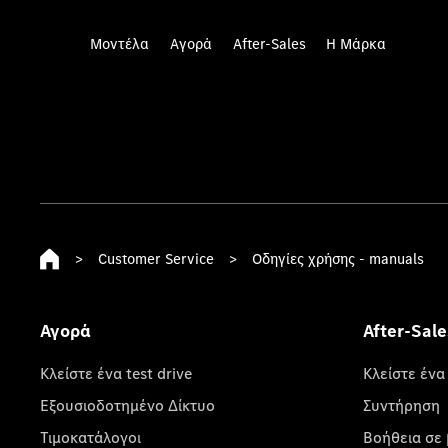
Μοντέλα
Αγορά
After-Sales
Η Μάρκα
>
Customer Service
>
Οδηγίες χρήσης - manuals
Αγορά
After-Sale
Κλείστε ένα test drive
Κλείστε ένα
Εξουσιοδοτημένο Δίκτυο
Συντήρηση
Τιμοκατάλογοι
Βοήθεια σε 