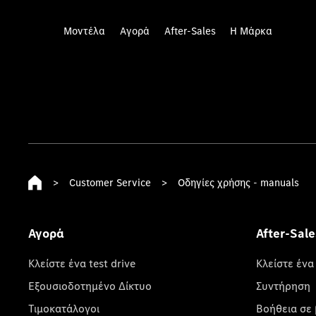
Μοντέλα
Αγορά
After-Sales
Η Μάρκα
>
Customer Service
>
Οδηγίες χρήσης - manuals
Αγορά
After-Sale
Κλείστε ένα test drive
Κλείστε ένα
Εξουσιοδοτημένο Δίκτυο
Συντήρηση
Τιμοκατάλογοι
Βοήθεια σε 