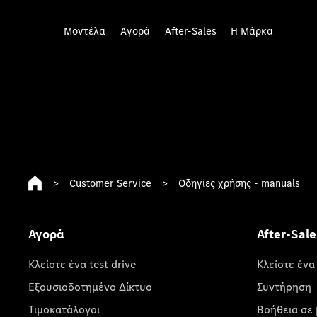
Μοντέλα
Αγορά
After-Sales
Η Μάρκα
>
Customer Service
>
Οδηγίες χρήσης - manuals
Αγορά
After-Sale
Κλείστε ένα test drive
Κλείστε ένα
Εξουσιοδοτημένο Δίκτυο
Συντήρηση
Τιμοκατάλογοι
Βοήθεια σε 