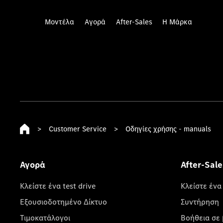
Μοντέλα
Αγορά
After-Sales
Η Μάρκα
>
Customer Service
>
Οδηγίες χρήσης - manuals
Αγορά
After-Sale
Κλείστε ένα test drive
Κλείστε ένα
Εξουσιοδοτημένο Δίκτυο
Συντήρηση
Τιμοκατάλογοι
Βοήθεια σε 