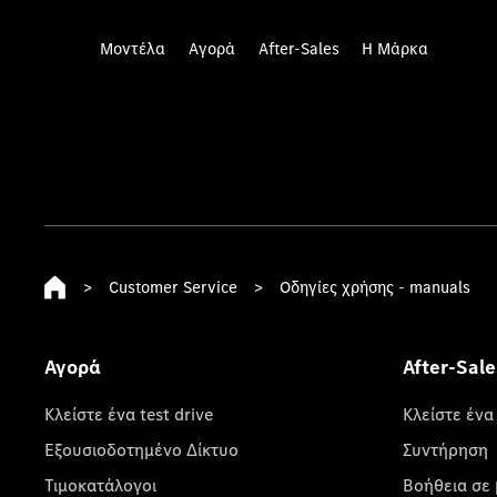
Μοντέλα
Αγορά
After-Sales
Η Μάρκα
>
Customer Service
>
Οδηγίες χρήσης - manuals
Αγορά
After-Sale
Κλείστε ένα test drive
Κλείστε ένα
Εξουσιοδοτημένο Δίκτυο
Συντήρηση
Τιμοκατάλογοι
Βοήθεια σε 