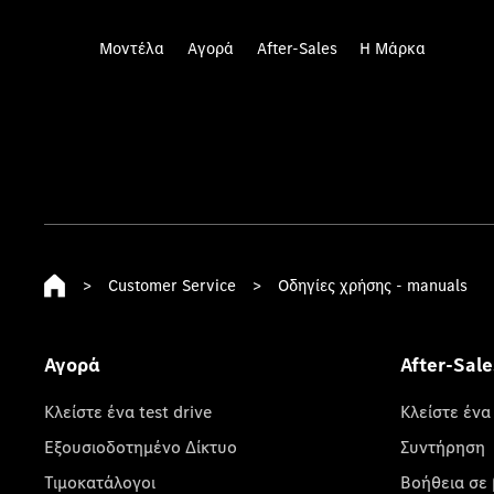
Μοντέλα
Αγορά
After-Sales
Η Μάρκα
>
Customer Service
>
Οδηγίες χρήσης - manuals
Αγορά
After-Sale
Κλείστε ένα test drive
Κλείστε ένα
Εξουσιοδοτημένο Δίκτυο
Συντήρηση
Τιμοκατάλογοι
Βοήθεια σε 