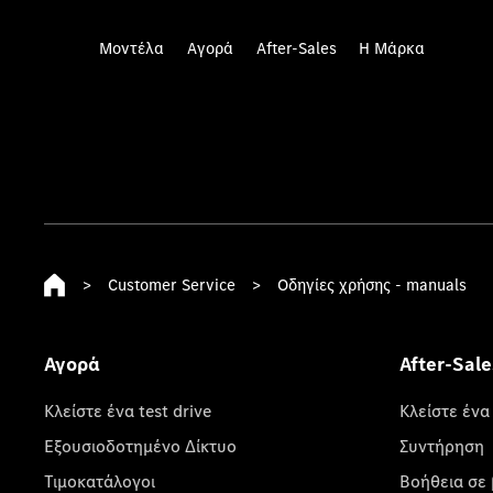
Μοντέλα
Αγορά
After-Sales
Η Μάρκα
>
Customer Service
>
Οδηγίες χρήσης - manuals
Αγορά
After-Sale
Κλείστε ένα test drive
Κλείστε ένα
Εξουσιοδοτημένο Δίκτυο
Συντήρηση
Τιμοκατάλογοι
Βοήθεια σε 