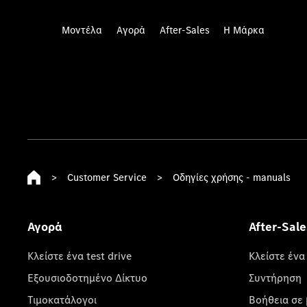
Μοντέλα
Αγορά
After-Sales
Η Μάρκα
>
Customer Service
>
Οδηγίες χρήσης - manuals
Αγορά
After-Sale
Κλείστε ένα test drive
Κλείστε ένα
Εξουσιοδοτημένο Δίκτυο
Συντήρηση
Τιμοκατάλογοι
Βοήθεια σε 