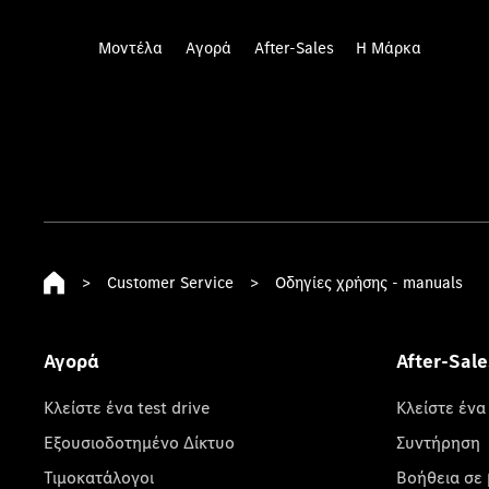
Μοντέλα
Αγορά
After-Sales
Η Μάρκα
>
Customer Service
>
Οδηγίες χρήσης - manuals
Αγορά
After-Sale
Κλείστε ένα test drive
Κλείστε ένα
Εξουσιοδοτημένο Δίκτυο
Συντήρηση
Τιμοκατάλογοι
Βοήθεια σε 