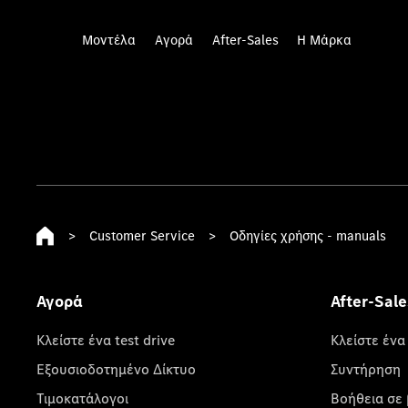
Μοντέλα
Αγορά
After-Sales
Η Μάρκα
>
Customer Service
>
Οδηγίες χρήσης - manuals
Αγορά
After-Sale
Κλείστε ένα test drive
Κλείστε ένα
Εξουσιοδοτημένο Δίκτυο
Συντήρηση
Τιμοκατάλογοι
Βοήθεια σε 