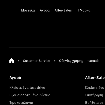
Μοντέλα
Αγορά
After-Sales
Η Μάρκα
>
Customer Service
>
Οδηγίες χρήσης - manuals
Αγορά
After-Sale
Κλείστε ένα test drive
Κλείστε ένα
Εξουσιοδοτημένο Δίκτυο
Συντήρηση
Τιμοκατάλογοι
Βοήθεια σε 