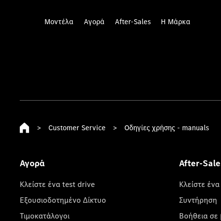
Μοντέλα
Αγορά
After-Sales
Η Μάρκα
>
Customer Service
>
Οδηγίες χρήσης - manuals
Αγορά
After-Sale
Κλείστε ένα test drive
Κλείστε ένα
Εξουσιοδοτημένο Δίκτυο
Συντήρηση
Τιμοκατάλογοι
Βοήθεια σε 