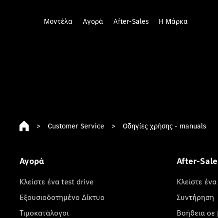
Μοντέλα
Αγορά
After-Sales
Η Μάρκα
>
Customer Service
>
Οδηγίες χρήσης - manuals
Αγορά
After-Sale
Κλείστε ένα test drive
Κλείστε ένα
Εξουσιοδοτημένο Δίκτυο
Συντήρηση
Τιμοκατάλογοι
Βοήθεια σε 