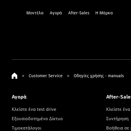
Μοντέλα
Αγορά
After-Sales
Η Μάρκα
>
Customer Service
>
Οδηγίες χρήσης - manuals
Αγορά
After-Sale
Κλείστε ένα test drive
Κλείστε ένα
Εξουσιοδοτημένο Δίκτυο
Συντήρηση
Τιμοκατάλογοι
Βοήθεια σε 