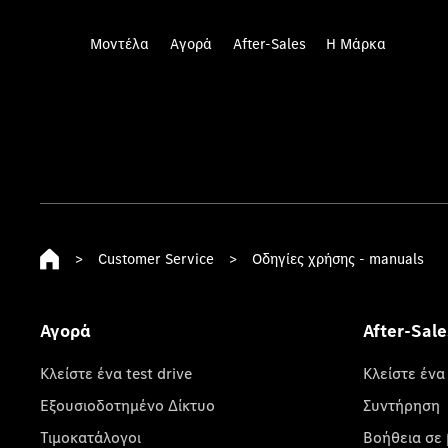
Μοντέλα
Αγορά
After-Sales
Η Μάρκα
>
Customer Service
>
Οδηγίες χρήσης - manuals
Αγορά
After-Sale
Κλείστε ένα test drive
Κλείστε ένα
Εξουσιοδοτημένο Δίκτυο
Συντήρηση
Τιμοκατάλογοι
Βοήθεια σε 