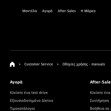
Μοντέλα
Αγορά
After-Sales
Η Μάρκα
>
Customer Service
>
Οδηγίες χρήσης - manuals
Αγορά
After-Sale
Κλείστε ένα test drive
Κλείστε ένα
Εξουσιοδοτημένο Δίκτυο
Συντήρηση
Τιμοκατάλογοι
Βοήθεια σε 