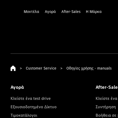
Μοντέλα
Αγορά
After-Sales
Η Μάρκα
>
Customer Service
>
Οδηγίες χρήσης - manuals
Αγορά
After-Sale
Κλείστε ένα test drive
Κλείστε ένα
Εξουσιοδοτημένο Δίκτυο
Συντήρηση
Τιμοκατάλογοι
Βοήθεια σε 