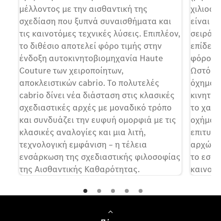
μέλλοντος με την αισθαντική της
χιλιοστ
σχεδίαση που ξυπνά συναισθήματα και
είναι τ
τις καινοτόμες τεχνικές λύσεις. Επιπλέον,
σειράς
το διθέσιο αποτελεί φόρο τιμής στην
επίδειξ
ένδοξη αυτοκινητοβιομηχανία Haute
φόρος τ
Couture των χειροποίητων,
Ωστόσο,
αποκλειστικών cabrio. Το πολυτελές
όχημα. 
cabrio δίνει νέα διάσταση στις κλασικές
κινητήρ
σχεδιαστικές αρχές με μοναδικό τρόπο
το χαμη
και συνδυάζει την ευφυή ομορφιά με τις
οχήματ
κλασικές αναλογίες και μια λιτή,
επιτυχη
τεχνολογική εμφάνιση – η τέλεια
αρχών τ
ενσάρκωση της σχεδιαστικής φιλοσοφίας
το εσω
της Αισθαντικής Καθαρότητας.
καινοτο
μέλλον.