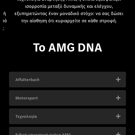
r
ισορροπία μεταξύ δυναμικής και ελέγχου,
ική
εξυπηρετώντας έναν μοναδικό στόχο: να σας δώσει
από
την αίσθηση ότι κυριαρχείτε σε κάθε στροφή.​
ης
π
 τη
Το AMG DNA​
ό
Affalterbach
Motorsport
Τεχνολογία
Ειδικό μπροστινό τμήμα AMG