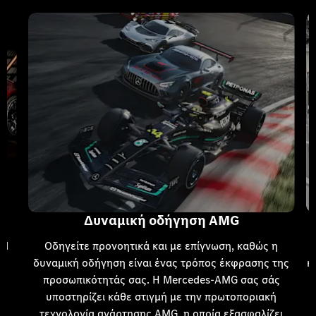
Δυναμική οδήγηση AMG​
ed
Οδηγείτε προνοητικά και με επίγνωση, καθώς η
δυναμική οδήγηση είναι ένας τρόπος έκφρασης της
κ
ς,
προσωπικότητάς σας. Η Mercedes-AMG σας σάς
υποστηρίζει κάθε στιγμή με την πρωτοποριακή
κό
τεχνολογία ανάρτησης AMG, η οποία εξασφαλίζει
υ