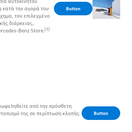
σία αυτοκινήτου
η κατά την αγορά του
Button
όχημα, τον επιλεγμένο
κής διάρκειας,
[3]
rcedes-Benz Store.
επωφεληθείτε από την πρόσθετη
ντοπισμό της σε περίπτωση κλοπής.
Button