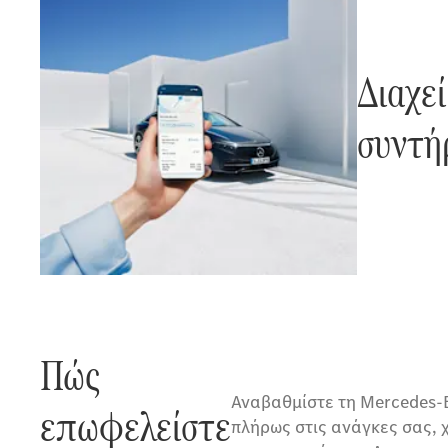
Διαχε
συντή
Πώς
Αναβαθμίστε τη Mercedes-
επωφελείστε
πλήρως στις ανάγκες σας,