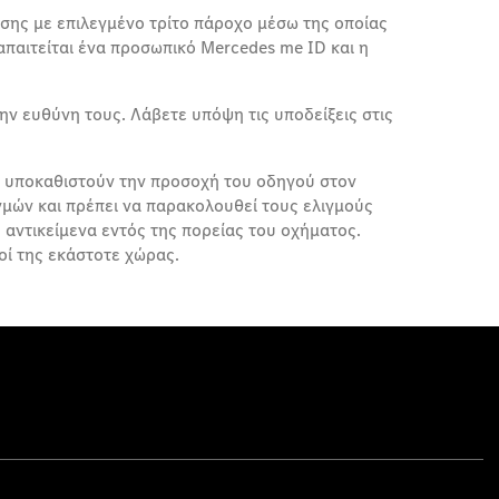
σης με επιλεγμένο τρίτο πάροχο μέσω της οποίας
παιτείται ένα προσωπικό Mercedes me ID και η
ν ευθύνη τους. Λάβετε υπόψη τις υποδείξεις στις
ν υποκαθιστούν την προσοχή του οδηγού στον
γμών και πρέπει να παρακολουθεί τους ελιγμούς
 αντικείμενα εντός της πορείας του οχήματος.
μοί της εκάστοτε χώρας.