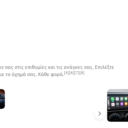
σας στις επιθυμίες και τις ανάγκες σας. Επιλέξτε
[4][6][7][8]
με το όχημά σας. Κάθε φορά.
Προσαρμοζόμενο
σύστημα
υποβοήθησης
φώτων μεγάλης
σκάλας
Επόμενο