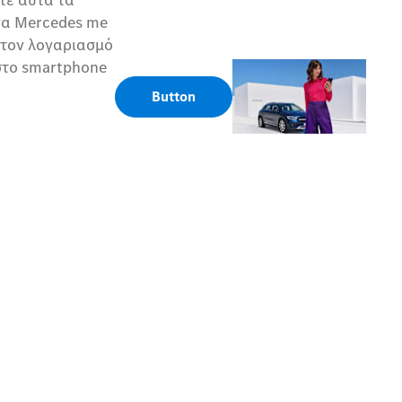
να Mercedes me
 τον λογαριασμό
στο smartphone
Button