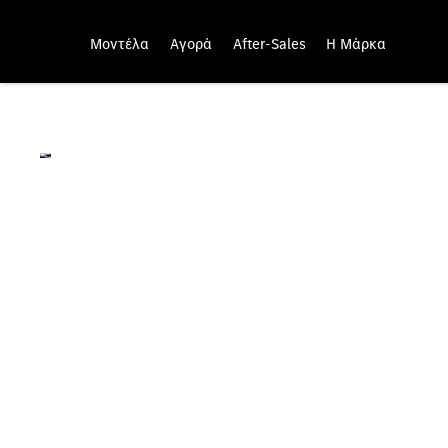
Μοντέλα
Αγορά
After-Sales
Η Μάρκα
Ψηφιακά Πρόσθετα για 
Επιλέξτε επιπλέον Ψηφιακά Πρόσθετα και διαμορφώ