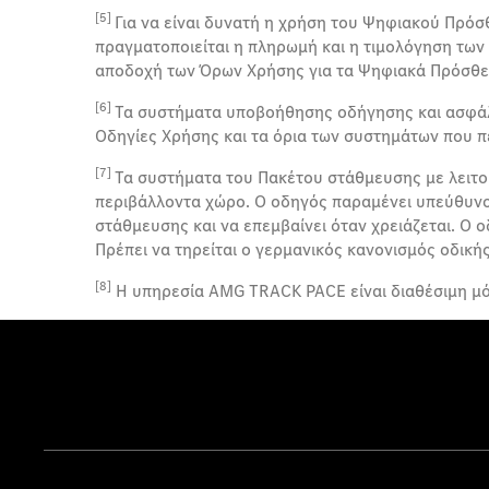
[5]
Για να είναι δυνατή η χρήση του Ψηφιακού Πρόσ
πραγματοποιείται η πληρωμή και η τιμολόγηση των
αποδοχή των Όρων Χρήσης για τα Ψηφιακά Πρόσθε
[6]
Τα συστήματα υποβοήθησης οδήγησης και ασφάλε
Οδηγίες Χρήσης και τα όρια των συστημάτων που π
[7]
Τα συστήματα του Πακέτου στάθμευσης με λειτο
περιβάλλοντα χώρο. Ο οδηγός παραμένει υπεύθυνος
στάθμευσης και να επεμβαίνει όταν χρειάζεται. Ο 
Πρέπει να τηρείται ο γερμανικός κανονισμός οδικής
[8]
Η υπηρεσία AMG TRACK PACE είναι διαθέσιμη μό