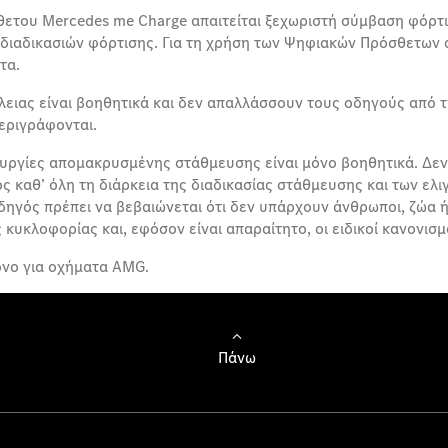
θετου Mercedes me Charge απαιτείται ξεχωριστή σύμβαση φόρτι
 διαδικασιών φόρτισης. Για τη χρήση των Ψηφιακών Πρόσθετων α
τα.
ιας είναι βοηθητικά και δεν απαλλάσσουν τους οδηγούς από τη
εριγράφονται.
υργίες απομακρυσμένης στάθμευσης είναι μόνο βοηθητικά. Δε
 καθ’ όλη τη διάρκεια της διαδικασίας στάθμευσης και των ελι
οδηγός πρέπει να βεβαιώνεται ότι δεν υπάρχουν άνθρωποι, ζώα ή
 κυκλοφορίας και, εφόσον είναι απαραίτητο, οι ειδικοί κανονισ
νο για οχήματα AMG.
Πάνω