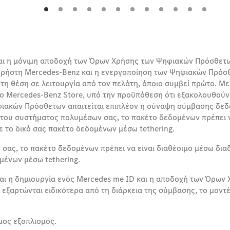
αι η μόνιμη αποδοχή των Όρων Χρήσης των Ψηφιακών Πρόσθετων
χρήστη Mercedes-Benz και η ενεργοποίηση των Ψηφιακών Πρόσθ
η θέση σε λειτουργία από τον πελάτη, όποιο συμβεί πρώτο. Με 
Mercedes-Benz Store, υπό την προϋπόθεση ότι εξακολουθούν ν
Ψηφιακών Πρόσθετων απαιτείται επιπλέον η σύναψη σύμβασης δε
ά του συστήματος πολυμέσων σας, το πακέτο δεδομένων πρέπει ν
τε το δικό σας πακέτο δεδομένων μέσω tethering.
σας, το πακέτο δεδομένων πρέπει να είναι διαθέσιμο μέσω διαδι
ομένων μέσω tethering.
αι η δημιουργία ενός Mercedes me ID και η αποδοχή των Όρων
ι εξαρτώνται ειδικότερα από τη διάρκεια της σύμβασης, το μοντ
μος εξοπλισμός.