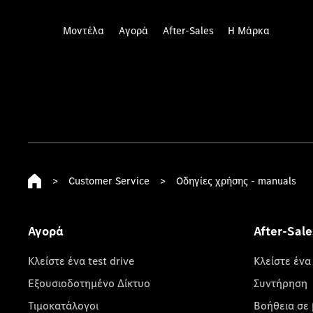
Μοντέλα
Αγορά
After-Sales
Η Μάρκα
>
Customer Service
>
Οδηγίες χρήσης - manuals
Αγορά
After-Sale
Κλείστε ένα test drive
Κλείστε ένα
Εξουσιοδοτημένο Δίκτυο
Συντήρηση
Τιμοκατάλογοι
Βοήθεια σε 