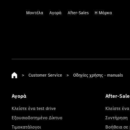
Μοντέλα
Αγορά
After-Sales
Η Μάρκα
>
Customer Service
>
Οδηγίες χρήσης - manuals
Αγορά
After-Sale
Κλείστε ένα test drive
Κλείστε ένα
Εξουσιοδοτημένο Δίκτυο
Συντήρηση
Τιμοκατάλογοι
Βοήθεια σε 