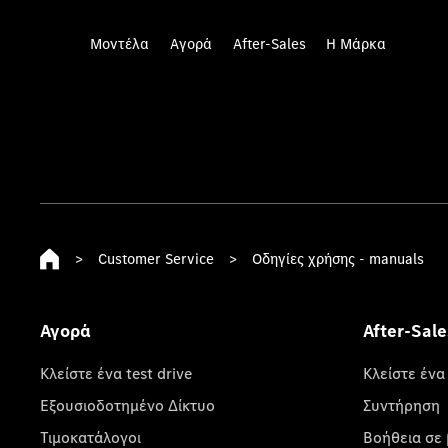
Μοντέλα
Αγορά
After-Sales
Η Μάρκα
>
Customer Service
>
Οδηγίες χρήσης - manuals
Αγορά
After-Sale
Κλείστε ένα test drive
Κλείστε ένα
Εξουσιοδοτημένο Δίκτυο
Συντήρηση
Τιμοκατάλογοι
Βοήθεια σε 