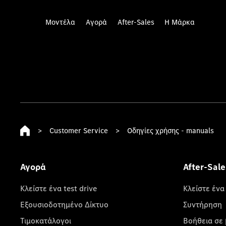
Μοντέλα
Αγορά
After-Sales
Η Μάρκα
>
Customer Service
>
Οδηγίες χρήσης - manuals
Αγορά
After-Sale
Κλείστε ένα test drive
Κλείστε ένα
Εξουσιοδοτημένο Δίκτυο
Συντήρηση
Τιμοκατάλογοι
Βοήθεια σε 