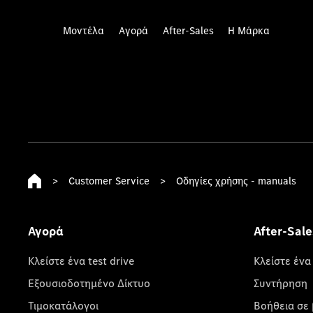
Μοντέλα
Αγορά
After-Sales
Η Μάρκα
>
Customer Service
>
Οδηγίες χρήσης - manuals
Αγορά
After-Sale
Κλείστε ένα test drive
Κλείστε ένα
Εξουσιοδοτημένο Δίκτυο
Συντήρηση
Τιμοκατάλογοι
Βοήθεια σε 