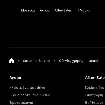
Μοντέλα
Αγορά
After-Sales
Η Μάρκα
>
Customer Service
>
Οδηγίες χρήσης - manuals
Αγορά
After-Sale
Κλείστε ένα test drive
Κλείστε ένα
Εξουσιοδοτημένο Δίκτυο
Συντήρηση
Τιμοκατάλογοι
Βοήθεια σε 