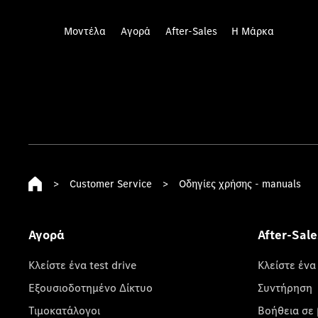
Μοντέλα
Αγορά
After-Sales
Η Μάρκα
>
Customer Service
>
Οδηγίες χρήσης - manuals
Αγορά
After-Sale
Κλείστε ένα test drive
Κλείστε ένα
Εξουσιοδοτημένο Δίκτυο
Συντήρηση
Τιμοκατάλογοι
Βοήθεια σε 