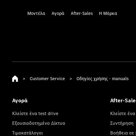
Μοντέλα
Αγορά
After-Sales
Η Μάρκα
>
Customer Service
>
Οδηγίες χρήσης - manuals
Αγορά
After-Sale
Κλείστε ένα test drive
Κλείστε ένα
Εξουσιοδοτημένο Δίκτυο
Συντήρηση
Τιμοκατάλογοι
Βοήθεια σε 