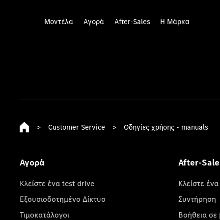
Μοντέλα
Αγορά
After-Sales
Η Μάρκα
>
Customer Service
>
Οδηγίες χρήσης - manuals
Αγορά
After-Sale
Κλείστε ένα test drive
Κλείστε ένα
Εξουσιοδοτημένο Δίκτυο
Συντήρηση
Τιμοκατάλογοι
Βοήθεια σε 