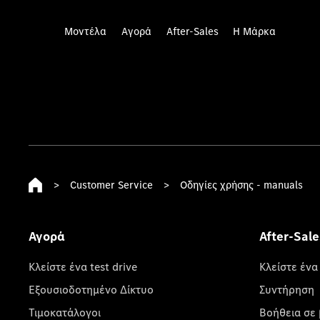
Μοντέλα
Αγορά
After-Sales
Η Μάρκα
>
Customer Service
>
Οδηγίες χρήσης - manuals
Αγορά
After-Sale
Κλείστε ένα test drive
Κλείστε ένα
Εξουσιοδοτημένο Δίκτυο
Συντήρηση
Τιμοκατάλογοι
Βοήθεια σε 