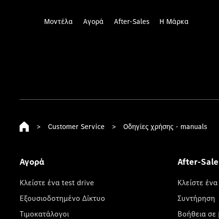
Μοντέλα
Αγορά
After-Sales
Η Μάρκα
>
Customer Service
>
Οδηγίες χρήσης - manuals
Αγορά
After-Sale
Κλείστε ένα test drive
Κλείστε ένα
Εξουσιοδοτημένο Δίκτυο
Συντήρηση
Τιμοκατάλογοι
Βοήθεια σε 