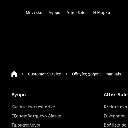
Μοντέλα
Αγορά
After-Sales
Η Μάρκα
>
Customer Service
>
Οδηγίες χρήσης - manuals
Αγορά
After-Sale
Κλείστε ένα test drive
Κλείστε ένα
Εξουσιοδοτημένο Δίκτυο
Συντήρηση
Τιμοκατάλογοι
Βοήθεια σε 