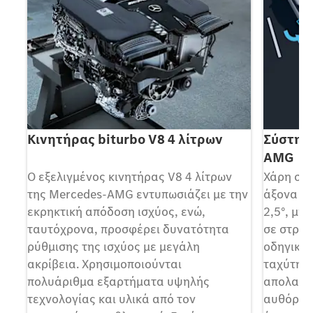
Κινητήρας biturbo V8 4 λίτρων
Σύστημ
AMG
ος
Ο εξελιγμένος κινητήρας V8 4 λίτρων
Χάρη στο
της Mercedes-AMG εντυπωσιάζει με την
άξονα A
εκρηκτική απόδοση ισχύος, ενώ,
2,5°, μπο
ταυτόχρονα, προσφέρει δυνατότητα
σε στροφ
ρύθμισης της ισχύος με μεγάλη
οδηγική 
ακρίβεια. Χρησιμοποιούνται
ταχύτητα
πολυάριθμα εξαρτήματα υψηλής
απολαμβά
τεχνολογίας και υλικά από τον
αυθόρμη