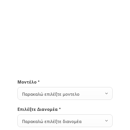
Mercedes-AMG SL Roadster.
Θα χαρούμε να απαντήσουμε στις ερωτήσεις σας
και να δώσουμε περισσότερες πληροφορίες για το
μοντέλο που σας ενδιαφέρει.
Απλώς συμπληρώστε τη φόρμα και θα
επικοινωνήσουμε μαζί σας άμεσα.
Μοντέλο
*
Παρακαλώ επιλέξτε μοντελο
Επιλέξτε Διανομέα
*
Παρακαλώ επιλέξτε διανομέα