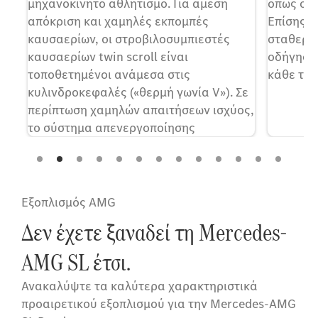
μηχανοκίνητο αθλητισμό. Για άμεση
όπως σε 
ής
απόκριση και χαμηλές εκπομπές
Επίσης τ
ς
καυσαερίων, οι στροβιλοσυμπιεστές
σταθερό
ας-
καυσαερίων twin scroll είναι
οδήγηση 
ση
τοποθετημένοι ανάμεσα στις
κάθε τρό
κυλινδροκεφαλές («θερμή γωνία V»). Σε
περίπτωση χαμηλών απαιτήσεων ισχύος,
το σύστημα απενεργοποίησης
κυλίνδρου μειώνει την κατανάλωση
καυσίμου.
Εξοπλισμός AMG
Δεν έχετε ξαναδεί τη Mercedes-
AMG SL έτσι.
Ανακαλύψτε τα καλύτερα χαρακτηριστικά
προαιρετικού εξοπλισμού για την Mercedes-AMG