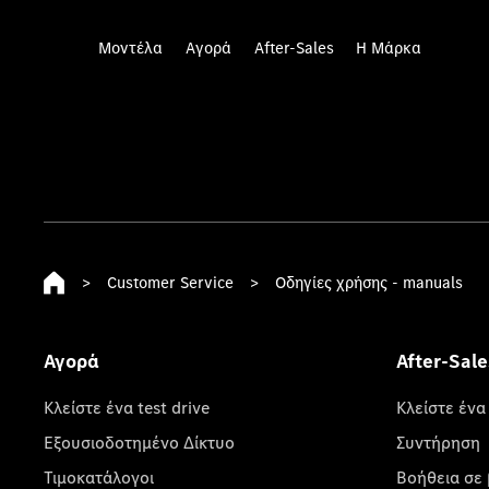
Μοντέλα
Αγορά
After-Sales
Η Μάρκα
>
Customer Service
>
Οδηγίες χρήσης - manuals
Αγορά
After-Sale
Κλείστε ένα test drive
Κλείστε ένα
Εξουσιοδοτημένο Δίκτυο
Συντήρηση
Τιμοκατάλογοι
Βοήθεια σε 