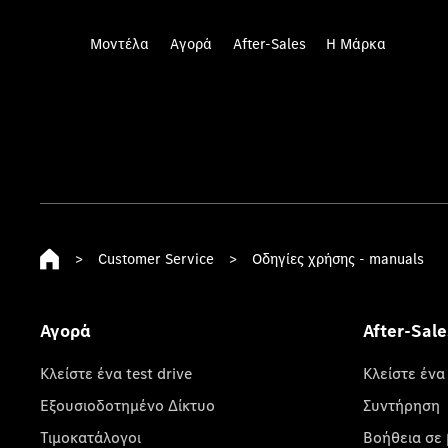
Μοντέλα
Αγορά
After-Sales
Η Μάρκα
>
Customer Service
>
Οδηγίες χρήσης - manuals
Αγορά
After-Sale
Κλείστε ένα test drive
Κλείστε ένα
Εξουσιοδοτημένο Δίκτυο
Συντήρηση
Τιμοκατάλογοι
Βοήθεια σε 