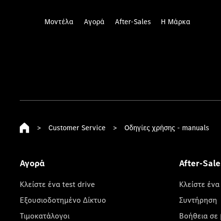
Μοντέλα
Αγορά
After-Sales
Η Μάρκα
>
Customer Service
>
Οδηγίες χρήσης - manuals
Αγορά
After-Sale
Κλείστε ένα test drive
Κλείστε ένα
Εξουσιοδοτημένο Δίκτυο
Συντήρηση
Τιμοκατάλογοι
Βοήθεια σε 