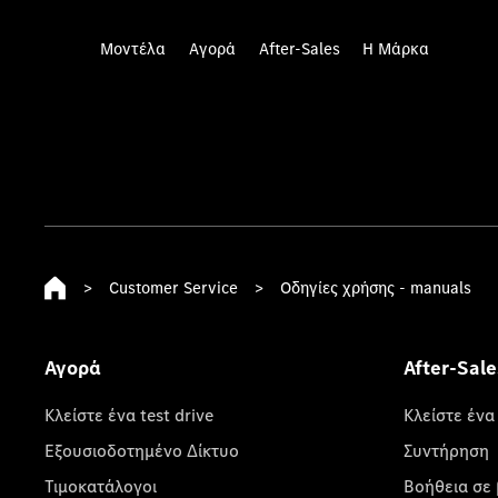
Μοντέλα
Αγορά
After-Sales
Η Μάρκα
>
Customer Service
>
Οδηγίες χρήσης - manuals
Αγορά
After-Sale
Κλείστε ένα test drive
Κλείστε ένα
Εξουσιοδοτημένο Δίκτυο
Συντήρηση
Τιμοκατάλογοι
Βοήθεια σε 