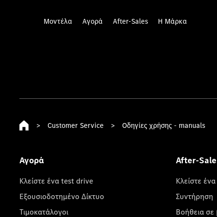
Μοντέλα
Αγορά
After-Sales
Η Μάρκα
>
Customer Service
>
Οδηγίες χρήσης - manuals
Αγορά
After-Sale
Κλείστε ένα test drive
Κλείστε ένα
Εξουσιοδοτημένο Δίκτυο
Συντήρηση
Τιμοκατάλογοι
Βοήθεια σε 