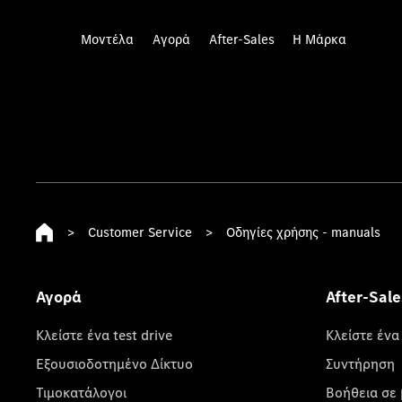
Μοντέλα
Αγορά
After-Sales
Η Μάρκα
>
Customer Service
>
Οδηγίες χρήσης - manuals
Αγορά
After-Sale
Κλείστε ένα test drive
Κλείστε ένα
Εξουσιοδοτημένο Δίκτυο
Συντήρηση
Τιμοκατάλογοι
Βοήθεια σε 