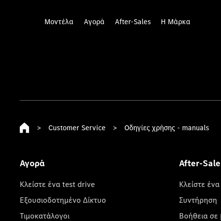
Μοντέλα
Αγορά
After-Sales
Η Μάρκα
>
Customer Service
>
Οδηγίες χρήσης - manuals
Αγορά
After-Sale
Κλείστε ένα test drive
Κλείστε ένα
Εξουσιοδοτημένο Δίκτυο
Συντήρηση
Τιμοκατάλογοι
Βοήθεια σε 