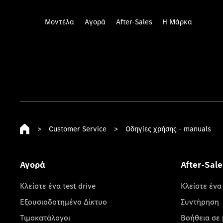
Μοντέλα
Αγορά
After-Sales
Η Μάρκα
>
Customer Service
>
Οδηγίες χρήσης - manuals
Αγορά
After-Sale
Κλείστε ένα test drive
Κλείστε ένα
Εξουσιοδοτημένο Δίκτυο
Συντήρηση
Τιμοκατάλογοι
Βοήθεια σε 