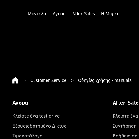
Μοντέλα
Αγορά
After-Sales
Η Μάρκα
>
Customer Service
>
Οδηγίες χρήσης - manuals
Αγορά
After-Sale
Κλείστε ένα test drive
Κλείστε ένα
Εξουσιοδοτημένο Δίκτυο
Συντήρηση
Τιμοκατάλογοι
Βοήθεια σε 